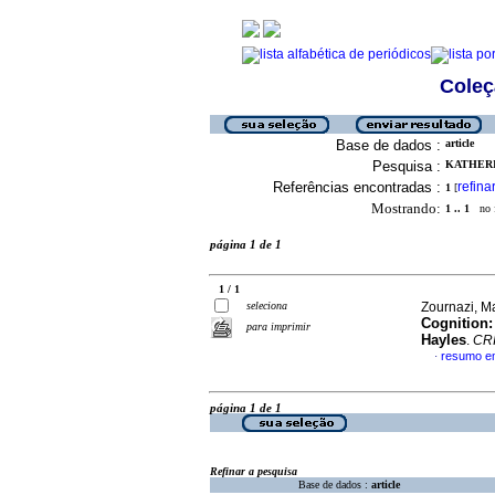
Coleç
Base de dados :
article
Pesquisa :
KATHERIN
Referências encontradas :
refina
1
[
Mostrando:
1 .. 1
no f
página 1 de 1
1 / 1
seleciona
Zournazi, M
Cognition:
para imprimir
Hayles
.
CR
resumo em
·
página 1 de 1
Refinar a pesquisa
Base de dados :
article