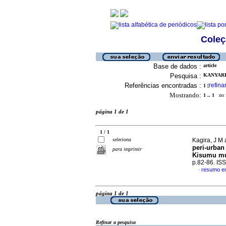
Coleç
Base de dados :
article
Pesquisa :
KANYARI,
Referências encontradas :
refina
1
[
Mostrando:
1 .. 1
no f
página 1 de 1
1 / 1
seleciona
Kagira, J M
peri-urban
para imprimir
Kisumu mun
p.82-86. IS
resumo em
·
página 1 de 1
Refinar a pesquisa