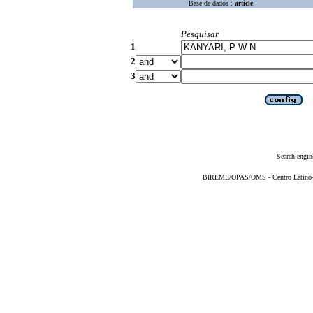
Base de dados :
article
Pesquisar
1
2
3
Search engin
BIREME/OPAS/OMS - Centro Latino-Am