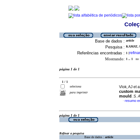
Coleç
Base de dados :
article
Pesquisa :
KAMAT, A
Referências encontradas :
refina
1
[
Mostrando:
1 .. 1
no f
página 1 de 1
1 / 1
seleciona
Vlok, AJ et a
custom mad
para imprimir
mould
.
S. A
resumo em
·
página 1 de 1
Refinar a pesquisa
Base de dados :
article