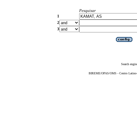
Pesquisar
1
2
3
Search engin
BIREME/OPAS/OMS - Centro Latino-Am