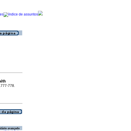
alth
p.777-778.
lário avançado