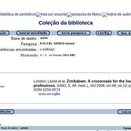
Coleção da biblioteca
Base de dados :
article
Pesquisa :
KALEBI, AHMED [Autor]
erências encontradas :
refinar
1
[
]
Mostrando:
1 .. 1
no formato [
ISO 690
]
Zimbabwe: A crossroads for the he
London, Leslie et al.
professions
.
SAMJ, S. Afr. med. j.
, Oct 2008, vol.98, no.10, 
imir
ISSN 0256-9574
texto em inglês
·
a
Base de dados :
article
Formu