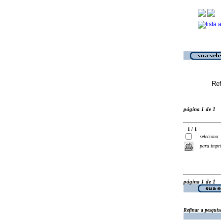
Ref
página 1 de 1
1 / 1
seleciona
para impr
página 1 de 1
Refinar a pesquis