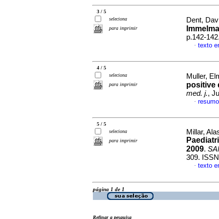
3 / 5
seleciona
Dent, Dav
Immelm
para imprimir
p.142-142
texto e
·
4 / 5
seleciona
Muller, Elm
positive 
para imprimir
med. j.
, J
resumo
·
5 / 5
Millar, A
seleciona
Paediatri
para imprimir
2009
.
SAM
309. ISSN
texto e
·
página 1 de 1
Refinar a pesquisa