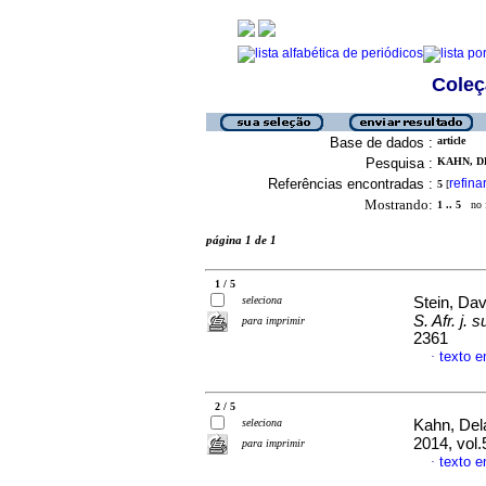
Coleç
Base de dados :
article
Pesquisa :
KAHN, DE
Referências encontradas :
refina
5
[
Mostrando:
1 .. 5
no f
página 1 de 1
1 / 5
seleciona
Stein, Da
S. Afr. j. s
para imprimir
2361
texto e
·
2 / 5
seleciona
Kahn, Del
2014, vol
para imprimir
texto e
·