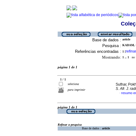
Coleç
Base de dados :
article
Pesquisa :
KADAM, 
Referências encontradas :
refina
1
[
Mostrando:
1 .. 1
no f
página 1 de 1
1 / 1
seleciona
Suthar, Pokhr
S. Afr. J. rad
para imprimir
resumo em
·
página 1 de 1
Refinar a pesquisa
Base de dados :
article