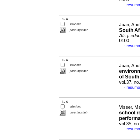
resumo
·
3 / 6
seleciona
Juan, Andr
South Af
para imprimir
Afr. j. edu
0100
resumo
·
4 / 6
seleciona
Juan, And
environm
para imprimir
of South
vol.37, no
resumo
·
5 / 6
seleciona
Visser, Ma
school r
para imprimir
performa
vol.35, n
resumo
·