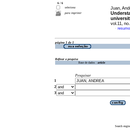
6 / 6
seleciona
Juan, Andr
Understa
para imprimir
universit
vol.11, no
resumo
·
página 1 de 1
Refinar a pesquisa
Base de dados :
article
Pesquisar
1
2
3
Search engin