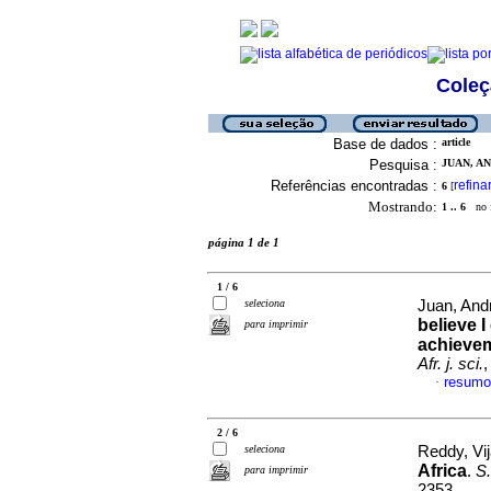
Coleç
Base de dados :
article
Pesquisa :
JUAN, AN
Referências encontradas :
refina
6
[
Mostrando:
1 .. 6
no f
página 1 de 1
1 / 6
seleciona
Juan, And
believe I
para imprimir
achievem
Afr. j. sci.
,
resumo
·
2 / 6
seleciona
Reddy, Vij
Africa
.
S.
para imprimir
2353