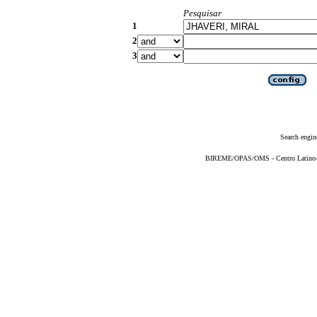
Pesquisar
1
2
3
Search engin
BIREME/OPAS/OMS - Centro Latino-Am