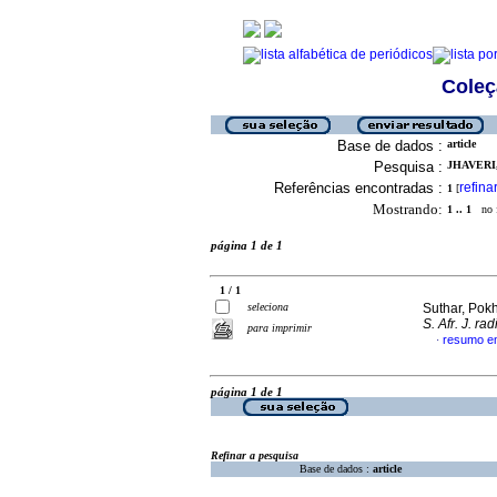
Coleç
Base de dados :
article
Pesquisa :
JHAVERI,
Referências encontradas :
refina
1
[
Mostrando:
1 .. 1
no f
página 1 de 1
1 / 1
seleciona
Suthar, Pokhr
S. Afr. J. rad
para imprimir
resumo em
·
página 1 de 1
Refinar a pesquisa
Base de dados :
article