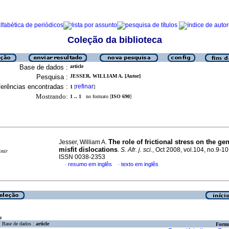
Coleção da biblioteca
Base de dados :
article
Pesquisa :
JESSER, WILLIAM A. [Autor]
erências encontradas :
refinar
1
[
]
Mostrando:
1 .. 1
no formato [
ISO 690
]
The role of frictional stress on the ge
Jesser, William A.
misfit dislocations
.
S. Afr. j. sci.
, Oct 2008, vol.104, no.9-10
imir
ISSN 0038-2353
resumo em inglês
texto em inglês
·
·
a
Base de dados :
article
Formu