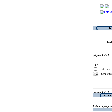
Ref
página 1 de 1
1 / 1
seleciona
para impr
página 1 de 1
Refinar a pesquis