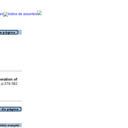
neration of
, p.379-382.
lário avançado