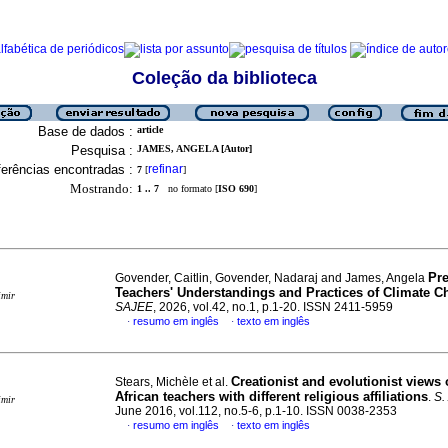
Coleção da biblioteca
Base de dados :
article
Pesquisa :
JAMES, ANGELA [Autor]
erências encontradas :
refinar
7
[
]
Mostrando:
1 .. 7
no formato [
ISO 690
]
Pre
Govender, Caitlin, Govender, Nadaraj and James, Angela
Teachers' Understandings and Practices of Climate 
imir
SAJEE
, 2026, vol.42, no.1, p.1-20. ISSN 2411-5959
resumo em inglês
texto em inglês
·
·
Creationist and evolutionist views
Stears, Michèle et al.
African teachers with different religious affiliations
.
S. 
imir
June 2016, vol.112, no.5-6, p.1-10. ISSN 0038-2353
resumo em inglês
texto em inglês
·
·