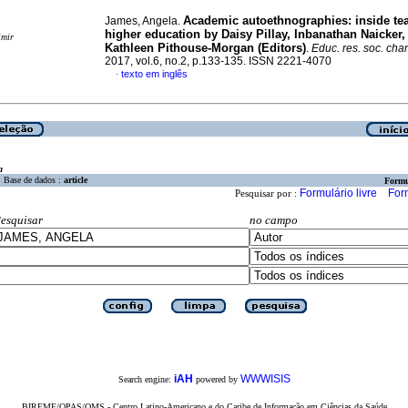
Academic autoethnographies: inside te
James, Angela.
higher education by Daisy Pillay, Inbanathan Naicker,
imir
Kathleen Pithouse-Morgan (Editors)
.
Educ. res. soc. ch
2017, vol.6, no.2, p.133-135. ISSN 2221-4070
texto em inglês
·
a
Base de dados :
article
Formu
Formulário livre
For
Pesquisar por :
esquisar
no campo
iAH
WWWISIS
Search engine:
powered by
BIREME/OPAS/OMS - Centro Latino-Americano e do Caribe de Informação em Ciências da Saúde