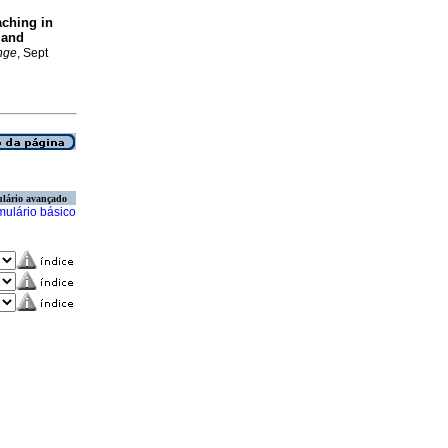
aching in
 and
ange
, Sept
lário avançado
mulário básico