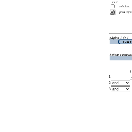
7 / 7
seleciona
para impr
página 1 de 1
Refinar a pesquis
P
1
2
3