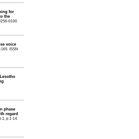
ning for
to the
 0256-0100
se voice
3-165. ISSN
Lesotho
ng
n phase
ith regard
o.1, p.1-14.