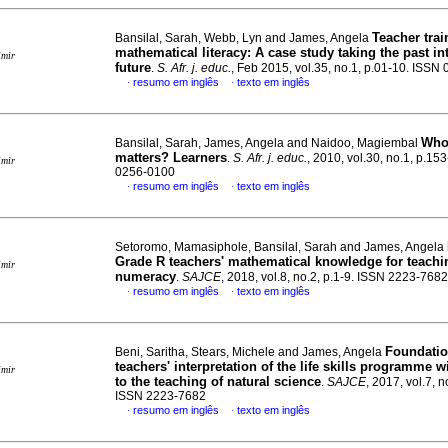
Teacher trai
Bansilal, Sarah, Webb, Lyn and James, Angela
mathematical literacy: A case study taking the past in
imir
future
.
S. Afr. j. educ.
, Feb 2015, vol.35, no.1, p.01-10. ISSN
resumo em inglês
texto em inglês
·
·
Who
Bansilal, Sarah, James, Angela and Naidoo, Magiembal
matters?
Learners
.
S. Afr. j. educ.
, 2010, vol.30, no.1, p.15
imir
0256-0100
resumo em inglês
texto em inglês
·
·
Setoromo, Mamasiphole, Bansilal, Sarah and James, Angela
Grade R teachers' mathematical knowledge for teachi
imir
numeracy
.
SAJCE
, 2018, vol.8, no.2, p.1-9. ISSN 2223-7682
resumo em inglês
texto em inglês
·
·
Foundatio
Beni, Saritha, Stears, Michele and James, Angela
teachers' interpretation of the life skills programme w
imir
to the teaching of natural science
.
SAJCE
, 2017, vol.7, n
ISSN 2223-7682
resumo em inglês
texto em inglês
·
·