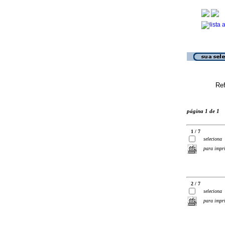
Ref
página 1 de 1
1 / 7
seleciona
para impr
2 / 7
seleciona
para impr