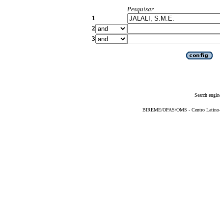
Pesquisar
1
2
3
Search engin
BIREME/OPAS/OMS - Centro Latino-Am