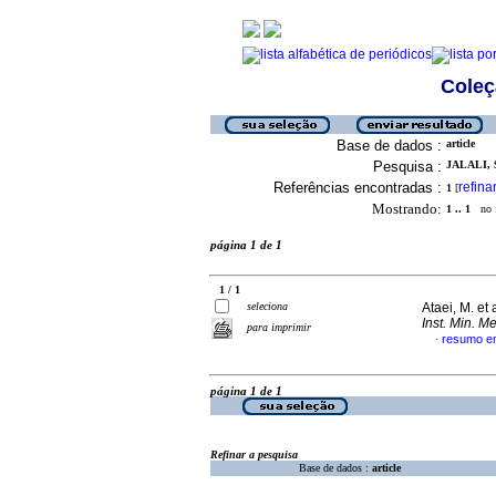
Coleç
Base de dados :
article
Pesquisa :
JALALI, S
Referências encontradas :
refina
1
[
Mostrando:
1 .. 1
no f
página 1 de 1
1 / 1
seleciona
Ataei, M. et 
Inst. Min. Me
para imprimir
resumo em
·
página 1 de 1
Refinar a pesquisa
Base de dados :
article