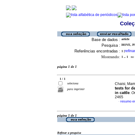
Coleç
Base de dados :
article
Pesquisa :
HOVE, PA
Referências encontradas :
refina
1
[
Mostrando:
1 .. 1
no f
página 1 de 1
1 / 1
seleciona
Chaisi, Mamo
tests for d
para imprimir
in cattle
.
On
2465
resumo em
·
página 1 de 1
Refinar a pesquisa