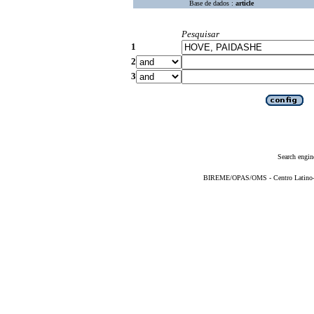
Base de dados :
article
Pesquisar
1
2
3
Search engin
BIREME/OPAS/OMS - Centro Latino-Am