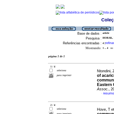
Coleç
Base de dados :
article
Pesquisa :
HORAK, I
Referências encontradas :
refina
4
[
Mostrando:
1 .. 4
no f
página 1 de 1
1 / 4
seleciona
Ntondini,
of acaric
para imprimir
communal
Eastern 
Assoc.
, 2
resumo
·
2 / 4
seleciona
Hove, T et
communa
para imprimir