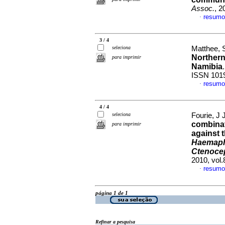
Assoc.
, 2
resumo
·
3 / 4
seleciona
Matthee, S
Northern
para imprimir
Namibia
ISSN 101
resumo
·
4 / 4
seleciona
Fourie, J J
combinat
para imprimir
against 
Haemaphy
Ctenocep
2010, vol.
resumo
·
página 1 de 1
Refinar a pesquisa