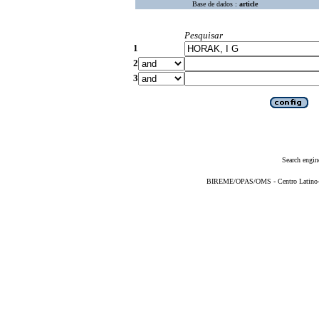
Base de dados :
article
Pesquisar
1
2
3
Search engin
BIREME/OPAS/OMS - Centro Latino-Am