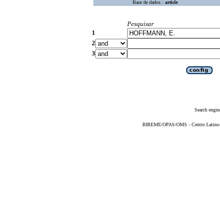
Base de dados :
article
Pesquisar
1
2
3
Search engin
BIREME/OPAS/OMS - Centro Latino-Am