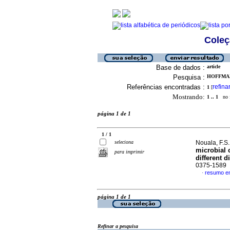
Coleç
Base de dados :
article
Pesquisa :
HOFFMANN
Referências encontradas :
refina
1
[
Mostrando:
1 .. 1
no f
página 1 de 1
1 / 1
seleciona
Nouala, F.S.
microbial 
para imprimir
different d
0375-1589
resumo em
·
página 1 de 1
Refinar a pesquisa