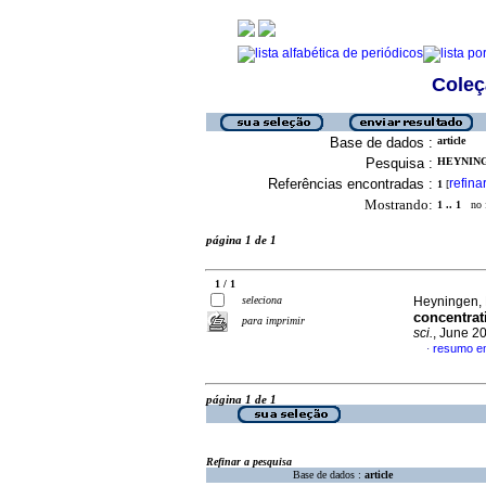
Coleç
Base de dados :
article
Pesquisa :
HEYNING
Referências encontradas :
refina
1
[
Mostrando:
1 .. 1
no f
página 1 de 1
1 / 1
seleciona
Heyningen, 
concentrat
para imprimir
sci.
, June 2
resumo em
·
página 1 de 1
Refinar a pesquisa
Base de dados :
article