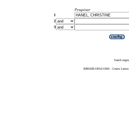
Pesquisar
1
2
3
Search engin
BIREME/OPAS/OMS - Centro Latino-Am