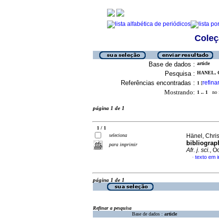
Coleç
Base de dados :
article
Pesquisa :
HANEL, C
Referências encontradas :
refina
1
[
Mostrando:
1 .. 1
no f
página 1 de 1
1 / 1
seleciona
Hänel, Chris
bibliograph
para imprimir
Afr. j. sci.
, O
texto em i
·
página 1 de 1
Refinar a pesquisa
Base de dados :
article