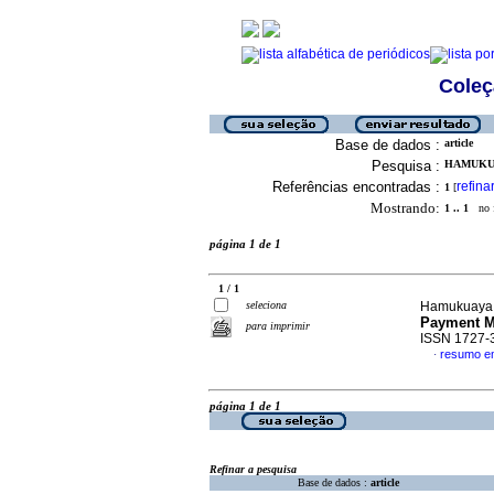
Coleç
Base de dados :
article
Pesquisa :
HAMUKUA
Referências encontradas :
refina
1
[
Mostrando:
1 .. 1
no f
página 1 de 1
1 / 1
seleciona
Hamukuaya
Payment Me
para imprimir
ISSN 1727-
resumo em
·
página 1 de 1
Refinar a pesquisa
Base de dados :
article