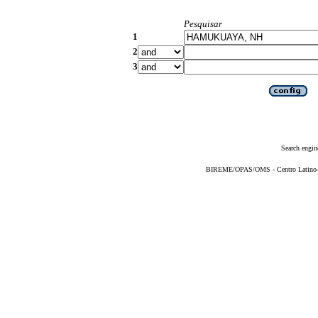
Pesquisar
1
2
3
Search engin
BIREME/OPAS/OMS - Centro Latino-Am