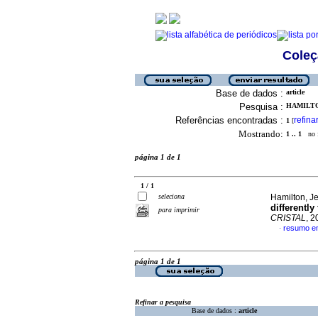
Coleç
Base de dados :
article
Pesquisa :
HAMILTO
Referências encontradas :
refina
1
[
Mostrando:
1 .. 1
no f
página 1 de 1
1 / 1
seleciona
Hamilton, Je
differently
para imprimir
CRISTAL
, 2
resumo em
·
página 1 de 1
Refinar a pesquisa
Base de dados :
article