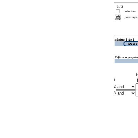
3 / 3
seleciona
para impr
página 1 de 1
Refinar a pesquis
P
1
2
3