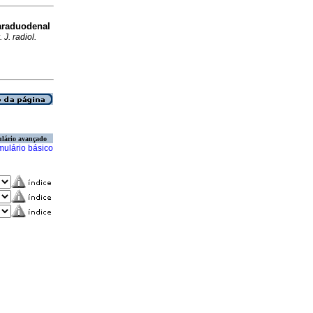
araduodenal
. J. radiol.
lário avançado
mulário básico