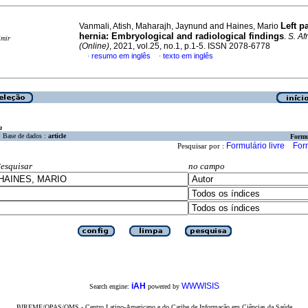
Left p
Vanmali, Atish, Maharajh, Jaynund and Haines, Mario
hernia: Embryological and radiological findings
.
S. Afr
imir
(Online)
, 2021, vol.25, no.1, p.1-5. ISSN 2078-6778
resumo em inglês
texto em inglês
·
·
a
Base de dados :
article
Formu
Formulário livre
For
Pesquisar por :
esquisar
no campo
iAH
WWWISIS
Search engine:
powered by
BIREME/OPAS/OMS - Centro Latino-Americano e do Caribe de Informação em Ciências da Saúde