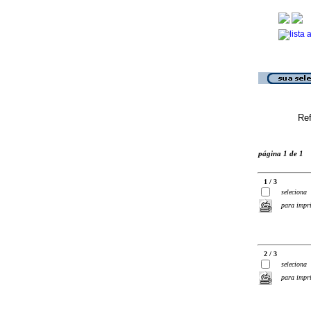
Ref
página 1 de 1
1 / 3
seleciona
para impr
2 / 3
seleciona
para impr