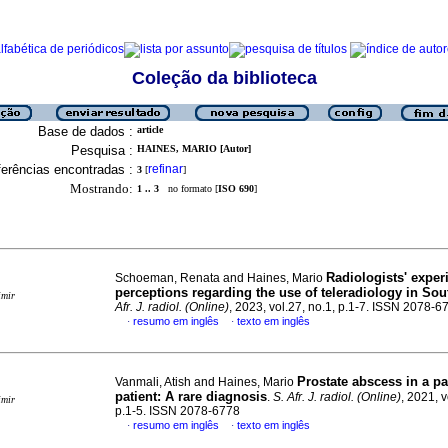
Coleção da biblioteca
Base de dados :
article
Pesquisa :
HAINES, MARIO [Autor]
erências encontradas :
refinar
3
[
]
Mostrando:
1 .. 3
no formato [
ISO 690
]
Radiologists' exper
Schoeman, Renata and Haines, Mario
perceptions regarding the use of teleradiology in Sou
imir
Afr. J. radiol. (Online)
, 2023, vol.27, no.1, p.1-7. ISSN 2078-6
resumo em inglês
texto em inglês
·
·
Prostate abscess in a pa
Vanmali, Atish and Haines, Mario
patient: A rare diagnosis
.
S. Afr. J. radiol. (Online)
, 2021, v
imir
p.1-5. ISSN 2078-6778
resumo em inglês
texto em inglês
·
·