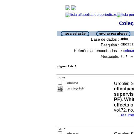
Coleç
Base de dados :
article
Pesquisa :
GROBLER,
Referências encontradas :
refina
7
[
Mostrando:
1 .. 7
no f
página 1 de 1
1 / 7
seleciona
Grobler,
effectiv
para imprimir
supervis
PF). Whit
effects o
vol.72, n
resumo
·
2 / 7
seleciona