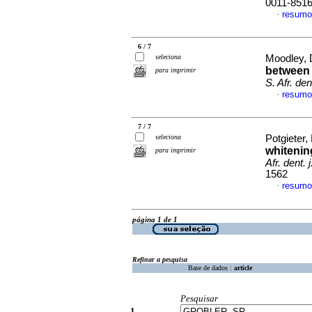
0011-851
resumo
·
6 / 7
seleciona
Moodley, 
between 
para imprimir
S. Afr. dent
resumo
·
7 / 7
seleciona
Potgieter
whitenin
para imprimir
Afr. dent. j
1562
resumo
·
página 1 de 1
Refinar a pesquisa
Base de dados :
article
Pesquisar
1