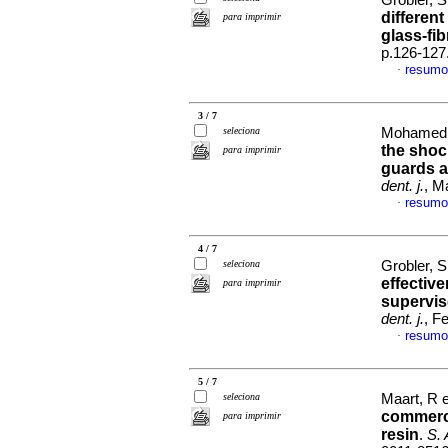
Grobler, S
differen
para imprimir
glass-fib
p.126-127
resumo
·
3 / 7
seleciona
Mohamed, 
the shoc
para imprimir
guards a
dent. j.
, M
resumo
·
4 / 7
seleciona
Grobler,
effective
para imprimir
supervis
dent. j.
, F
resumo
·
5 / 7
seleciona
Maart, R e
commerci
para imprimir
resin
.
S. 