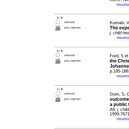
resumo
·
3 / 8
seleciona
Kumalo, V 
The expe
para imprimir
j. child he
resumo
·
4 / 8
seleciona
Ford, S et
the Chri
para imprimir
Johanne
p.185-188
resumo
·
5 / 8
seleciona
Gom, S, G
outcomes
para imprimir
a public 
Afr. j. chil
1999-767
resumo
·