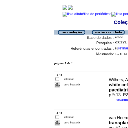
Coleç
Base de dados :
article
Pesquisa :
GRIEVE, A
Referências encontradas :
refina
8
[
Mostrando:
1 .. 8
no f
página 1 de 1
1 / 8
seleciona
Withers, 
white ce
para imprimir
paediatri
p.9-13. I
resumo
·
2 / 8
seleciona
van Heerd
transplan
para imprimir
vol.57, n