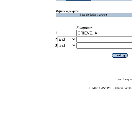
Refinar a pesquisa
Base de dados :
article
Pesquisar
1
2
3
Search engin
BIREME/OPAS/OMS - Centro Latino-Am