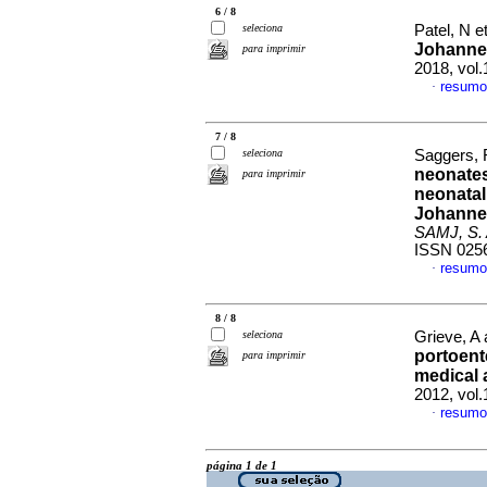
6 / 8
seleciona
Patel, N et
Johanne
para imprimir
2018, vol.
resumo
·
7 / 8
seleciona
Saggers, R
neonates
para imprimir
neonatal
Johannes
SAMJ, S. A
ISSN 025
resumo
·
8 / 8
seleciona
Grieve, A
portoente
para imprimir
medical 
2012, vol
resumo
·
página 1 de 1