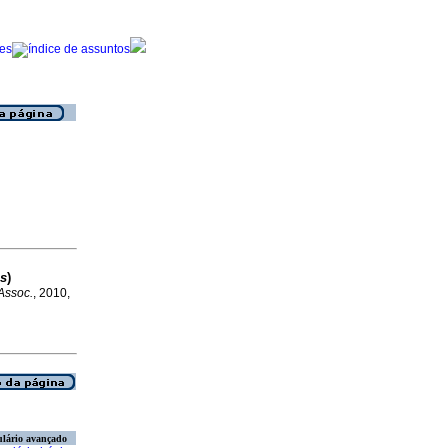
is
)
 Assoc.
, 2010,
lário avançado