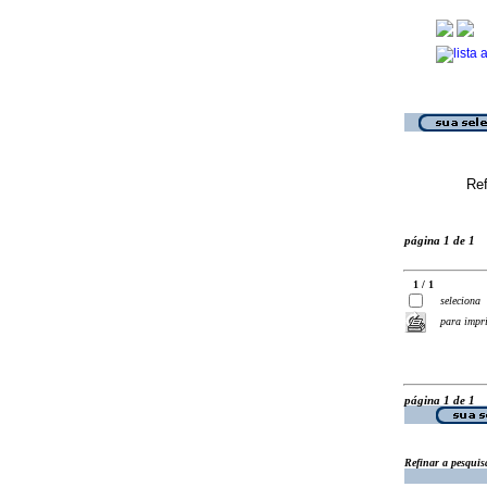
Ref
página 1 de 1
1 / 1
seleciona
para impr
página 1 de 1
Refinar a pesquis