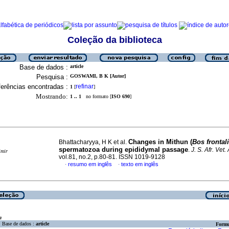
Coleção da biblioteca
Base de dados :
article
Pesquisa :
GOSWAMI, B K [Autor]
erências encontradas :
refinar
1
[
]
Mostrando:
1 .. 1
no formato [
ISO 690
]
Changes in Mithun (
Bos frontal
Bhattacharyya, H K et al.
spermatozoa during epididymal passage
.
J. S. Afr. Vet.
imir
vol.81, no.2, p.80-81. ISSN 1019-9128
resumo em inglês
texto em inglês
·
·
a
Base de dados :
article
Formu