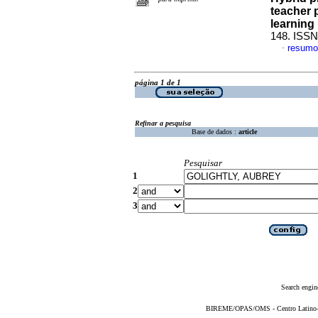
teacher p
learning
148. ISSN
resumo
·
página 1 de 1
Refinar a pesquisa
Base de dados :
article
Pesquisar
1
2
3
Search engin
BIREME/OPAS/OMS - Centro Latino-Am