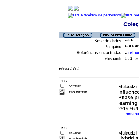
Coleç
Base de dados :
article
Pesquisa :
GOLIGHT
Referências encontradas :
refina
2
[
Mostrando:
1 .. 2
no f
página 1 de 1
1 / 2
seleciona
Mulaudzi, 
influenc
para imprimir
Phase pr
learning 
2519-567
resumo
·
2 / 2
Mulaudzi, 
seleciona
Hybrid p
para imprimir