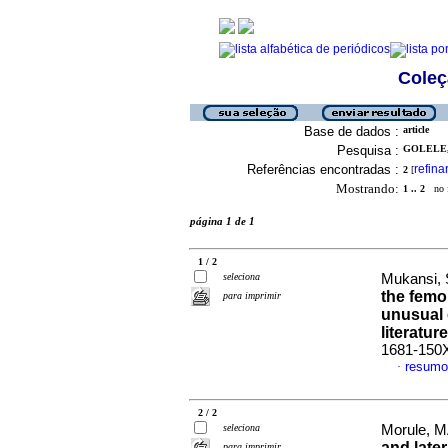
Coleç
Base de dados :
article
Pesquisa :
GOLELE, 
Referências encontradas :
refina
2
[
Mostrando:
1 .. 2
no f
página 1 de 1
1 / 2
seleciona
Mukansi, 
the femo
para imprimir
unusual 
literature
1681-150
resumo
·
2 / 2
seleciona
Morule, M
and later
para imprimir