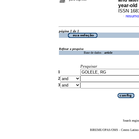
year-old
ISSN 168
resumo
·
página 1 de 1
Refinar a pesquisa
Base de dados :
article
Pesquisar
1
2
3
Search engin
BIREME/OPAS/OMS - Centro Latino-Am