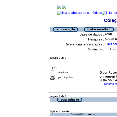
Coleç
Base de dados :
article
Pesquisa :
GIGER-RE
Referências encontradas :
refina
1
[
Mostrando:
1 .. 1
no f
página 1 de 1
1 / 1
seleciona
Giger-Reverd
on rumen f
para imprimir
2004, vol.3
resumo em
·
página 1 de 1
Refinar a pesquisa
Base de dados :
article