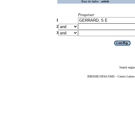
Base de dados :
article
Pesquisar
1
2
3
Search engin
BIREME/OPAS/OMS - Centro Latino-Am