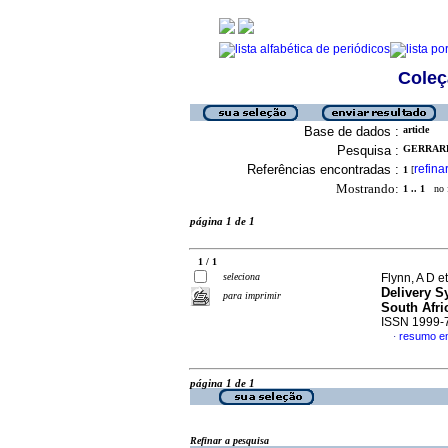
Coleç
Base de dados :
article
Pesquisa :
GERRARD,
Referências encontradas :
refina
1
[
Mostrando:
1 .. 1
no f
página 1 de 1
1 / 1
seleciona
Flynn, A D et
Delivery S
para imprimir
South Afri
ISSN 1999-
resumo em
·
página 1 de 1
Refinar a pesquisa