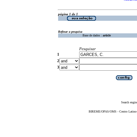
página 1 de 1
Refinar a pesquisa
Base de dados :
article
Pesquisar
1
2
3
Search engin
BIREME/OPAS/OMS - Centro Latino-Am