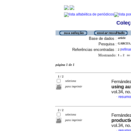
Coleç
Base de dados :
article
Pesquisa :
GARCES, 
Referências encontradas :
refina
2
[
Mostrando:
1 .. 2
no f
página 1 de 1
1 / 2
seleciona
Fernández,
using au
para imprimir
vol.34, n
resumo
·
2 / 2
seleciona
Fernández,
producti
para imprimir
vol.34, n
resumo
·