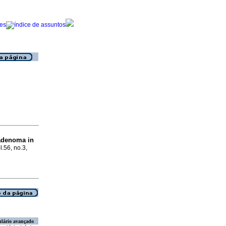
adenoma in
l.56, no.3,
lário avançado