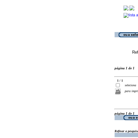
Ref
página 1 de 1
1 / 1
seleciona
para impr
página 1 de 1
Refinar a pesquis