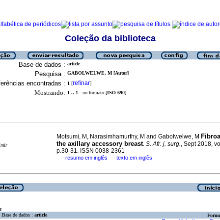
Coleção da biblioteca
Base de dados :
article
Pesquisa :
GABOLWELWE, M [Autor]
erências encontradas :
refinar
1
[
]
Mostrando:
1 .. 1
no formato [
ISO 690
]
Fibro
Motsumi, M, Narasimhamurthy, M and Gabolwelwe, M
the axillary accessory breast
.
S. Afr. j. surg.
, Sept 2018, vo
imir
p.30-31. ISSN 0038-2361
resumo em inglês
texto em inglês
·
·
a
Base de dados :
article
Formu