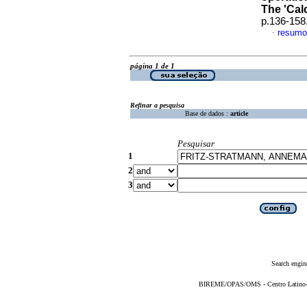
The 'Cal
p.136-158
resumo
·
página 1 de 1
Refinar a pesquisa
Base de dados :
article
Pesquisar
1
2
3
Search engin
BIREME/OPAS/OMS - Centro Latino-Am