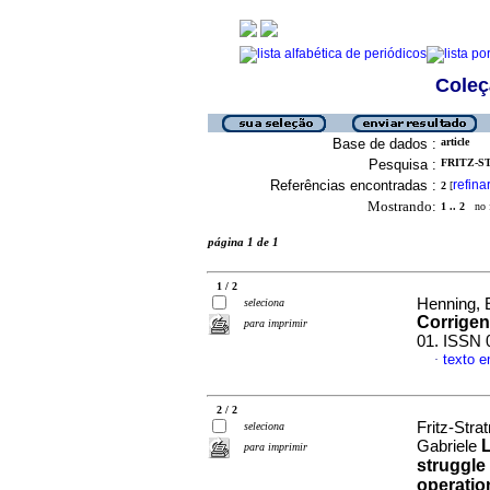
Coleç
Base de dados :
article
Pesquisa :
FRITZ-S
Referências encontradas :
refina
2
[
Mostrando:
1 .. 2
no f
página 1 de 1
1 / 2
Henning, 
seleciona
Corrige
para imprimir
01. ISSN 
texto e
·
2 / 2
Fritz-Stra
seleciona
Gabriele
para imprimir
struggle
operatio