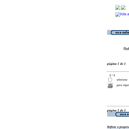
Ref
página 1 de 1
1 / 1
seleciona
para impr
página 1 de 1
Refinar a pesquis