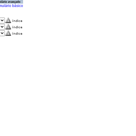
lário avançado
mulário básico