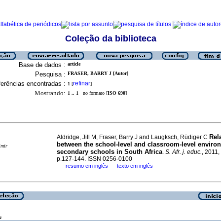
Coleção da biblioteca
Base de dados :
article
Pesquisa :
FRASER, BARRY J [Autor]
erências encontradas :
refinar
1
[
]
Mostrando:
1 .. 1
no formato [
ISO 690
]
Rel
Aldridge, Jill M, Fraser, Barry J and Laugksch, Rüdiger C
between the school-level and classroom-level enviro
imir
secondary schools in South Africa
.
S. Afr. j. educ.
, 2011,
p.127-144. ISSN 0256-0100
resumo em inglês
texto em inglês
·
·
a