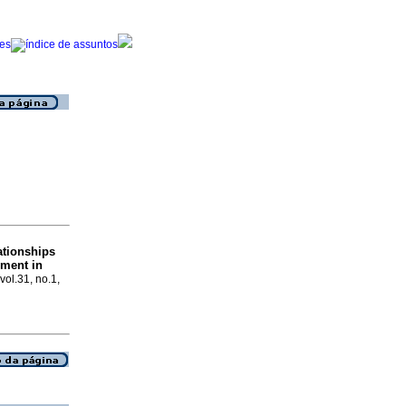
ationships
nment in
 vol.31, no.1,