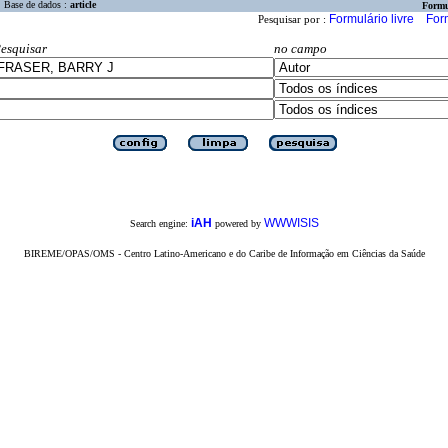
Base de dados :
article
Formu
Formulário livre
For
Pesquisar por :
esquisar
no campo
iAH
WWWISIS
Search engine:
powered by
BIREME/OPAS/OMS - Centro Latino-Americano e do Caribe de Informação em Ciências da Saúde