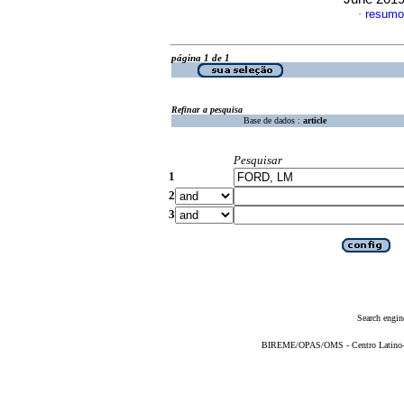
resumo
·
página 1 de 1
Refinar a pesquisa
Base de dados :
article
Pesquisar
1
2
3
Search engin
BIREME/OPAS/OMS - Centro Latino-Am