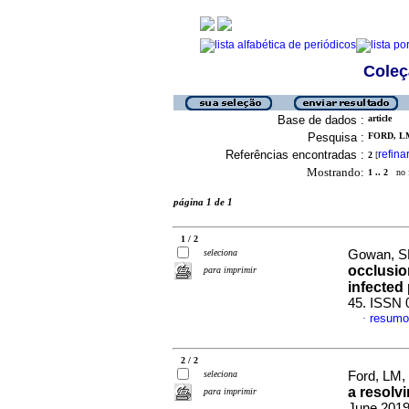
Coleç
Base de dados :
article
Pesquisa :
FORD, LM
Referências encontradas :
refina
2
[
Mostrando:
1 .. 2
no f
página 1 de 1
1 / 2
seleciona
Gowan, SM
occlusio
para imprimir
infected 
45. ISSN 
resumo
·
2 / 2
seleciona
Ford, LM
a resolv
para imprimir
June 2019