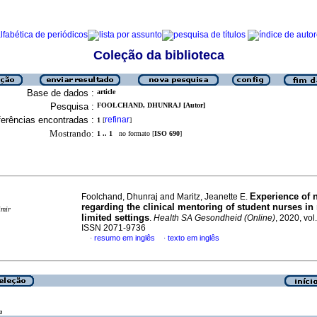
Coleção da biblioteca
Base de dados :
article
Pesquisa :
FOOLCHAND, DHUNRAJ [Autor]
erências encontradas :
refinar
1
[
]
Mostrando:
1 .. 1
no formato [
ISO 690
]
Experience of 
Foolchand, Dhunraj and Maritz, Jeanette E.
regarding the clinical mentoring of student nurses in
imir
limited settings
.
Health SA Gesondheid (Online)
, 2020, vol
ISSN 2071-9736
resumo em inglês
texto em inglês
·
·
a