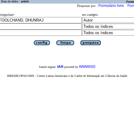
Base de dados :
article
Formu
Formulário livre
For
Pesquisar por :
esquisar
no campo
iAH
WWWISIS
Search engine:
powered by
BIREME/OPAS/OMS - Centro Latino-Americano e do Caribe de Informação em Ciências da Saúde