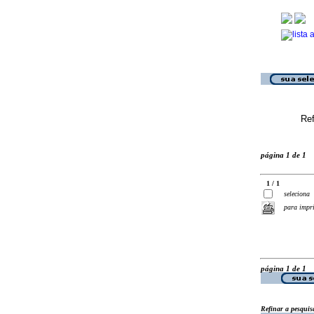
Ref
página 1 de 1
1 / 1
seleciona
para impr
página 1 de 1
Refinar a pesquis