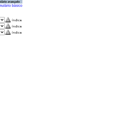
lário avançado
mulário básico