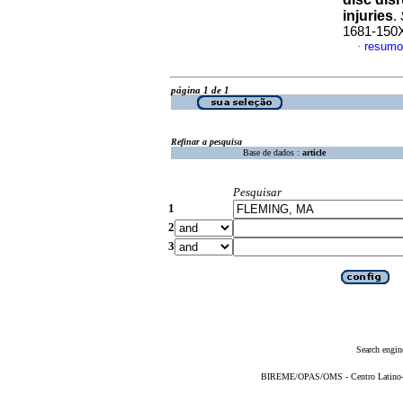
injuries
.
1681-150
resumo
·
página 1 de 1
Refinar a pesquisa
Base de dados :
article
Pesquisar
1
2
3
Search engin
BIREME/OPAS/OMS - Centro Latino-Am