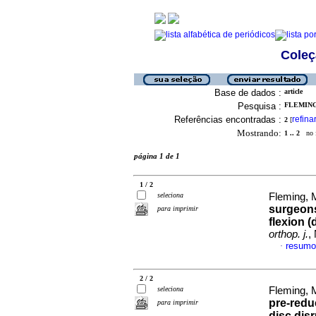
Coleç
Base de dados :
article
Pesquisa :
FLEMING,
Referências encontradas :
refina
2
[
Mostrando:
1 .. 2
no f
página 1 de 1
1 / 2
seleciona
Fleming, 
surgeons
para imprimir
flexion (
orthop. j.
,
resumo
·
2 / 2
seleciona
Fleming, 
pre-redu
para imprimir
disc disr