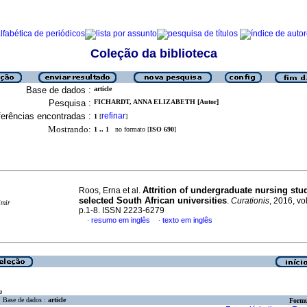
Coleção da biblioteca
Base de dados :
article
Pesquisa :
FICHARDT, ANNA ELIZABETH [Autor]
erências encontradas :
refinar
1
[
]
Mostrando:
1 .. 1
no formato [
ISO 690
]
Attrition of undergraduate nursing stu
Roos, Erna et al.
selected South African universities
.
Curationis
, 2016, vo
imir
p.1-8. ISSN 2223-6279
resumo em inglês
texto em inglês
·
·
a
Base de dados :
article
Formu