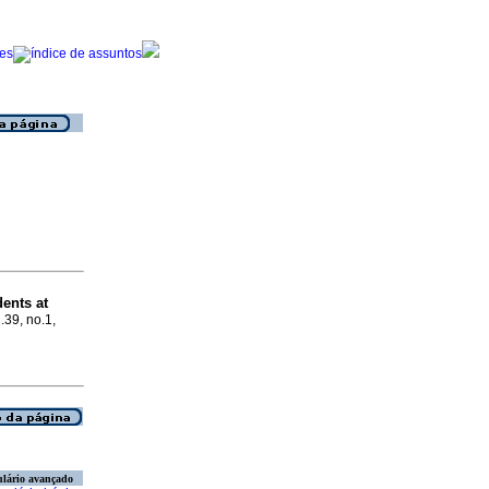
dents at
l.39, no.1,
lário avançado