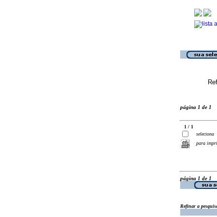
Ref
página 1 de 1
1 / 1
seleciona
para impr
página 1 de 1
Refinar a pesquis