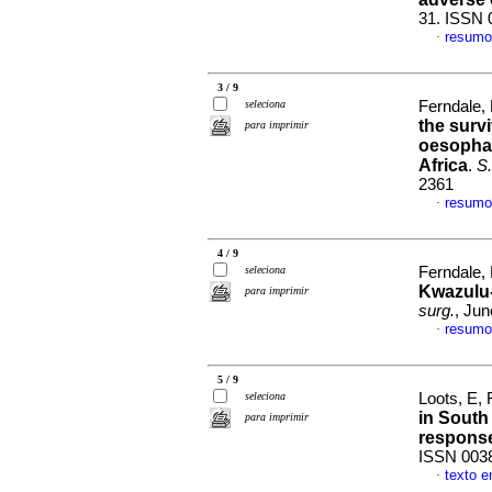
31. ISSN 
resumo
·
3 / 9
seleciona
Ferndale, 
the survi
para imprimir
oesophag
Africa
.
S.
2361
resumo
·
4 / 9
seleciona
Ferndale, 
Kwazulu-
para imprimir
surg.
, Jun
resumo
·
5 / 9
seleciona
Loots, E, 
in South 
para imprimir
respons
ISSN 003
texto e
·