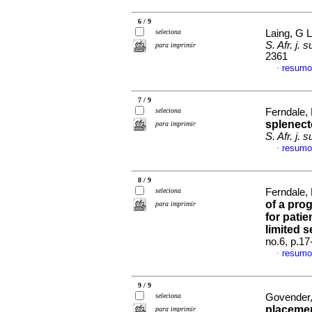
6 / 9
seleciona
Laing, G L
S. Afr. j. s
para imprimir
2361
resumo
·
7 / 9
seleciona
Ferndale, 
splenec
para imprimir
S. Afr. j. s
resumo
·
8 / 9
seleciona
Ferndale,
of a pro
para imprimir
for patie
limited s
no.6, p.1
resumo
·
9 / 9
seleciona
Govender,
placemen
para imprimir