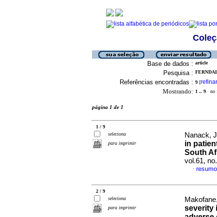
Coleç
Base de dados :
article
Pesquisa :
FERNDALE
Referências encontradas :
refina
9
[
Mostrando:
1 .. 9
no f
página 1 de 1
1 / 9
seleciona
Nanack, J
in patien
para imprimir
South Afr
vol.61, n
resumo
·
2 / 9
seleciona
Makofane,
severity 
para imprimir
adverse