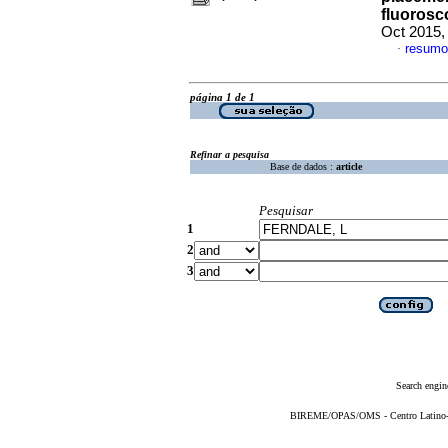
fluorosc
Oct 2015,
resumo
·
página 1 de 1
Refinar a pesquisa
Base de dados :
article
Pesquisar
1
2
3
Search engin
BIREME/OPAS/OMS - Centro Latino-Am