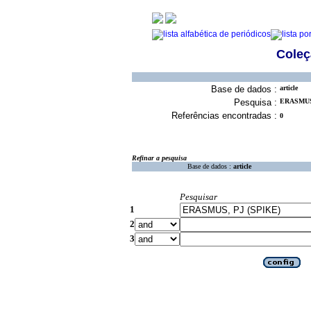
Coleç
Base de dados :
article
Pesquisa :
ERASMUS,
Referências encontradas :
0
Refinar a pesquisa
Base de dados :
article
Pesquisar
1
2
3