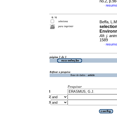
no.2, p.9
resumo
·
6 / 6
seleciona
Beffa, L.
selection
para imprimir
Environme
Afr. j. anim
1589
resumo
·
página 1 de 1
Refinar a pesquisa
Base de dados :
article
Pesquisar
1
2
3