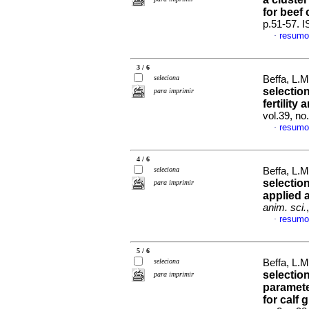
for beef 
p.51-57. 
resumo
·
3 / 6
seleciona
Beffa, L.
selection
para imprimir
fertility 
vol.39, n
resumo
·
4 / 6
seleciona
Beffa, L.
selection
para imprimir
applied 
anim. sci.
resumo
·
5 / 6
seleciona
Beffa, L.
selection
para imprimir
paramete
for calf 