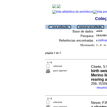
Coleç
Base de dados :
article
Pesquisa :
ERASMUS,
Referências encontradas :
refina
6
[
Mostrando:
1 .. 6
no f
página 1 de 1
1 / 6
seleciona
Cloete, S.
birth we
para imprimir
Merino li
rearing a
256. ISSN
resumo
·
2 / 6
seleciona
Neser, F.
a cluste
para imprimir