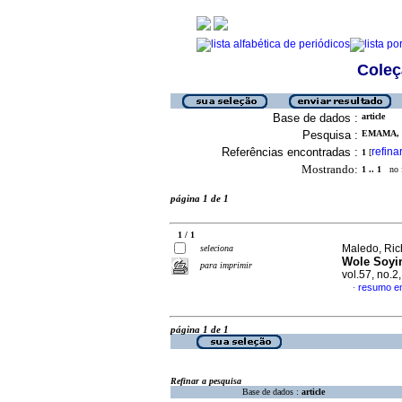
Coleç
Base de dados :
article
Pesquisa :
EMAMA, 
Referências encontradas :
refina
1
[
Mostrando:
1 .. 1
no f
página 1 de 1
1 / 1
Maledo, Ri
seleciona
Wole Soyi
para imprimir
vol.57, no.
resumo em
·
página 1 de 1
Refinar a pesquisa
Base de dados :
article