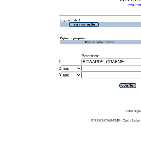
resumo
·
página 1 de 1
Refinar a pesquisa
Base de dados :
article
Pesquisar
1
2
3
Search engin
BIREME/OPAS/OMS - Centro Latino-Am