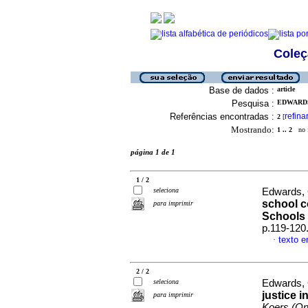
Coleç
Base de dados :
article
Pesquisa :
EDWARDS
Referências encontradas :
refina
2
[
Mostrando:
1 .. 2
no f
página 1 de 1
1 / 2
seleciona
Edwards,
school c
para imprimir
Schools 
p.119-120
texto e
·
2 / 2
seleciona
Edwards, 
justice i
para imprimir
Koers (On