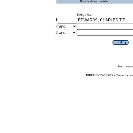
Base de dados :
article
Pesquisar
1
2
3
Search engin
BIREME/OPAS/OMS - Centro Latino-Am