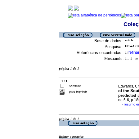
Coleç
Base de dados :
article
Pesquisa :
EDWARDS,
Referências encontradas :
refina
1
[
Mostrando:
1 .. 1
no f
página 1 de 1
1 / 1
seleciona
Edwards, Ch
of the Sou
para imprimir
predicted 
no.5-6, p.1
resumo em
·
página 1 de 1
Refinar a pesquisa