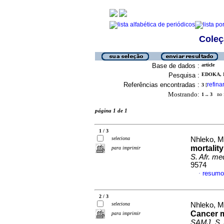
Coleç
Base de dados :
article
Pesquisa :
EDOKA, I
Referências encontradas :
refina
3
[
Mostrando:
1 .. 3
no f
página 1 de 1
1 / 3
seleciona
Nhleko, M
mortality
para imprimir
S. Afr. med
9574
resumo
·
2 / 3
seleciona
Nhleko, M
Cancer m
para imprimir
SAMJ, S. A