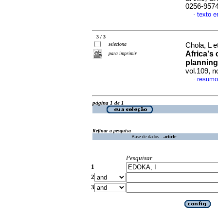
0256-957
texto e
·
3 / 3
seleciona
Chola, L e
Africa's
para imprimir
planning
vol.109, 
resumo
·
página 1 de 1
Refinar a pesquisa
Base de dados :
article
Pesquisar
1
2
3