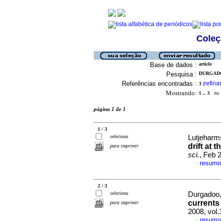
Coleç
Base de dados :
article
Pesquisa :
DURGADOO
Referências encontradas :
refina
3
[
Mostrando:
1 .. 3
no f
página 1 de 1
1 / 3
seleciona
Lutjeharms
drift at
para imprimir
sci.
, Feb 
resumo
·
2 / 3
seleciona
Durgadoo, 
currents 
para imprimir
2008, vol
resumo
·