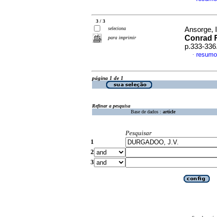
3 / 3
seleciona
Ansorge, I
Conrad 
para imprimir
p.333-336
resumo
·
página 1 de 1
Refinar a pesquisa
Base de dados :
article
Pesquisar
1
2
3