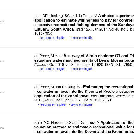
A choice experime
Lee, DE, Hosking, SG and du Preez, M
application to estimate willingness to pay for controll
imir
excessive recreational fishing demand at the Sundays
Estuary, South Africa
.
Water SA
, Jan 2014, vol.40, no.1, p
1816-7950
resumo em inglês
texto em inglês
·
·
A survey of Vibrio cholerae O1 and O
du Preez, M et al.
estuarine waters and sediments of Beira, Mozambiqu
imir
(Online)
, Oct 2010, vol.36, no.5, p.615-620. ISSN 1816-7950
resumo em inglês
texto em inglês
·
·
Estimating the recreational
du Preez, M and Hosking, SG
freshwater inflows into the Klein and Kwelera estuari
imir
application of the zonal travel cost method
.
Water SA (
2010, vol.36, no.5, p.553-561. ISSN 1816-7950
resumo em inglês
texto em inglês
·
·
Application of the
Sale, MC, Hosking, SG and Du Preez, M
valuation method to estimate a recreational value for 
imir
freshwater inflows into the Kowie and the Kromme Es