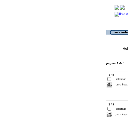
Ref
página 1 de 1
1 / 9
seleciona
para impr
2 / 9
seleciona
para impr