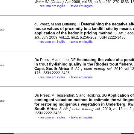
Water SA (Online)
, Apr 2009, vol.35, no.3, p.261-270. ISSN 
resumo em inglês
texto em inglês
·
·
Determining the negative eff
du Preez, M and Lottering, T
house values of proximity to a landfill site by means 
imir
application of the hedonic pricing method
.
S. Afr. j. e
sci.
, July 2009, vol.12, no.2, p.256-262. ISSN 2222-3436
resumo em inglês
texto em inglês
·
·
Estimating the value of a posi
Du Preez, M and Lee, DE
in trout fly-fishing quality in the Rhodes trout fishery
imir
Cape, South Africa
.
S. Afr. j. econ. manag. sci.
, 2010, vol.13
176. ISSN 2222-3436
resumo em inglês
texto em inglês
·
·
Application of
Du Preez, M, Tessendorf, S and Hosking, SG
contingent valuation method to estimate the willingn
imir
for restoring indigenous vegetation in Underberg, Kw
South Africa
.
S. Afr. j. econ. manag. sci.
, 2010, vol.13, no.2,
ISSN 2222-3436
resumo em inglês
texto em inglês
·
·