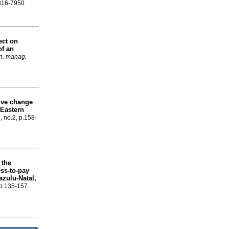
1816-7950
ect on
of an
con. manag.
tive change
, Eastern
, no.2, p.158-
 the
ess-to-pay
azulu-Natal,
 p.135-157.