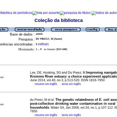
Coleção da biblioteca
Base de dados :
article
Pesquisa :
DU PREEZ, M [Autor]
erências encontradas :
refinar
9
[
]
Mostrando:
1 .. 9
no formato [
ISO 690
]
Improving navigabi
Lee, DE, Hosking, SG and Du Preez, M
Kromme River estuary: a choice experiment applicati
imir
June 2014, vol.40, no.3, p.513-520. ISSN 1816-7950
resumo em inglês
texto em inglês
·
·
The genetic relatedness of
E. coli
asso
du Preez, M et al.
post-collection drinking water contamination in rural
imir
households
.
Water SA
, Jan 2008, vol.34, no.1, p.107-112. 
7950
resumo em inglês
texto em inglês
·
·