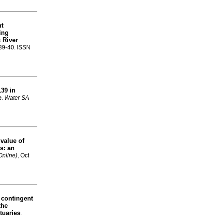
nt
ing
 River
.39-40. ISSN
139 in
e
.
Water SA
 value of
es
:
an
Online)
, Oct
 contingent
the
tuaries
.