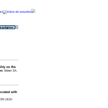
lity on the
on
.
Water SA
,
ciated with
ISSN 1816-