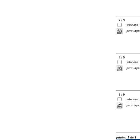
7 / 9
seleciona
para impr
8 / 9
seleciona
para impr
9 / 9
seleciona
para impr
página 1 de 1