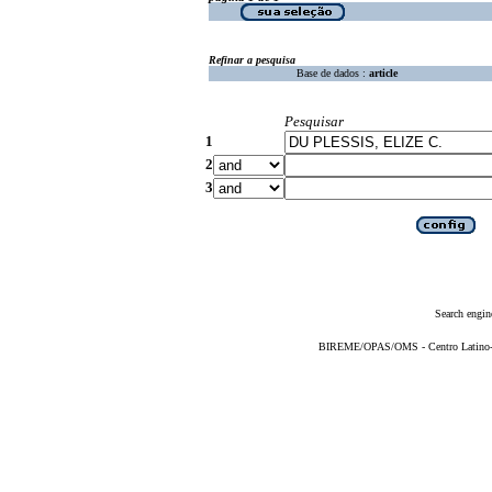
Refinar a pesquisa
Base de dados :
article
Pesquisar
1
2
3
Search engin
BIREME/OPAS/OMS - Centro Latino-Am