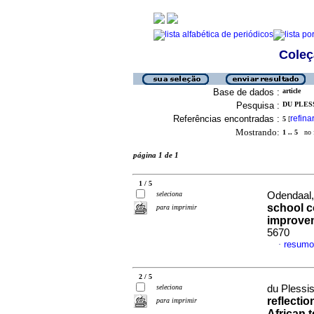
Coleç
Base de dados :
article
Pesquisa :
DU PLESS
Referências encontradas :
refina
5
[
Mostrando:
1 .. 5
no f
página 1 de 1
1 / 5
seleciona
Odendaal,
school c
para imprimir
improve
5670
resumo
·
2 / 5
seleciona
du Plessi
reflectio
para imprimir
African 