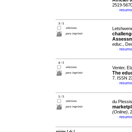
2519-567
resumo
·
3 / 5
seleciona
Letshwene
challeng
para imprimir
Assessme
educ.
, De
resumo
·
4 / 5
seleciona
Venter, El
The educ
para imprimir
7. ISSN 2
resumo
·
5 / 5
seleciona
du Plessis
marketpl
para imprimir
(Online)
, 
resumo
·
página 1 de 1