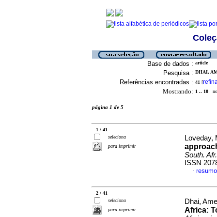
Coleç
Base de dados :
article
Pesquisa :
DHAI, AM
Referências encontradas :
refin
41
[
Mostrando:
1 .. 10
no 
página 1 de 5
1 / 41
seleciona
Loveday, M
approach
para imprimir
South. Afr
ISSN 207
resumo
·
2 / 41
seleciona
Dhai, Ame
Africa: 
para imprimir