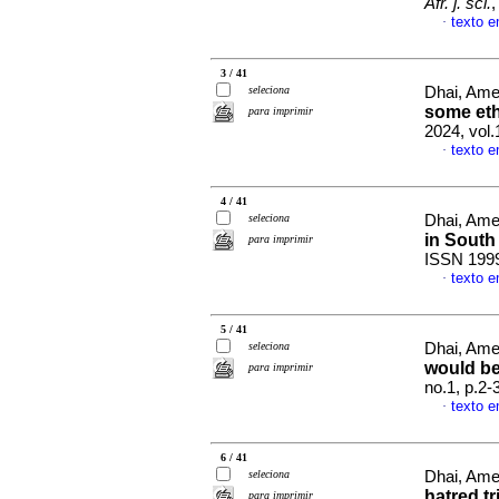
Afr. j. sci.
,
texto e
·
3 / 41
seleciona
Dhai, Am
some eth
para imprimir
2024, vol.
texto e
·
4 / 41
seleciona
Dhai, Am
in South
para imprimir
ISSN 199
texto e
·
5 / 41
seleciona
Dhai, Am
would be
para imprimir
no.1, p.2
texto e
·
6 / 41
seleciona
Dhai, Am
hatred t
para imprimir