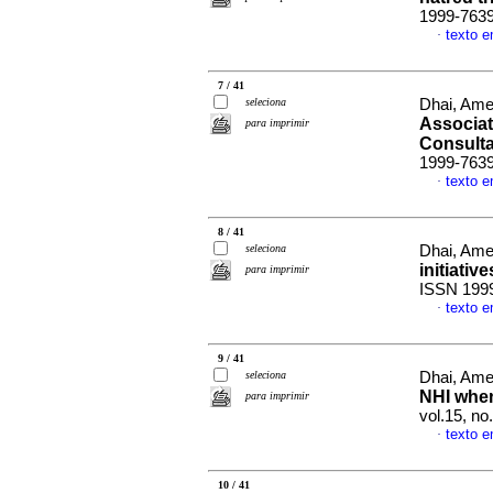
1999-763
texto e
·
7 / 41
seleciona
Dhai, Am
Associat
para imprimir
Consulta
1999-763
texto e
·
8 / 41
seleciona
Dhai, Am
initiativ
para imprimir
ISSN 199
texto e
·
9 / 41
seleciona
Dhai, Am
NHI when
para imprimir
vol.15, n
texto e
·
10 / 41