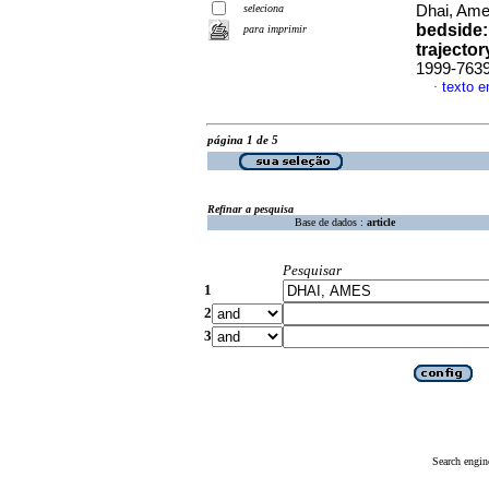
seleciona
Dhai, Am
bedside:
para imprimir
trajector
1999-763
texto e
·
página 1 de 5
Refinar a pesquisa
Base de dados :
article
Pesquisar
1
2
3
Search engin