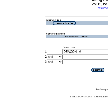
vol.15, n
resumo
·
página 1 de 1
Refinar a pesquisa
Base de dados :
article
Pesquisar
1
2
3
Search engin
BIREME/OPAS/OMS - Centro Latino-Am