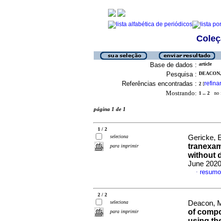
Coleç
Base de dados :
article
Pesquisa :
DEACON, 
Referências encontradas :
refina
2
[
Mostrando:
1 .. 2
no f
página 1 de 1
1 / 2
seleciona
Gericke, E
tranexam
para imprimir
without 
June 2020
resumo
·
2 / 2
seleciona
Deacon, M
of compo
para imprimir
using th