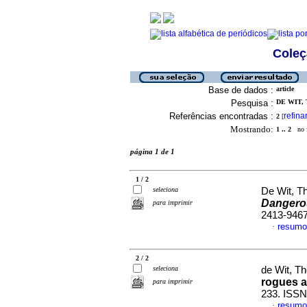
Coleç
Base de dados :
article
Pesquisa :
DE WIT, 
Referências encontradas :
refina
2
[
Mostrando:
1 .. 2
no f
página 1 de 1
1 / 2
seleciona
De Wit, T
Dangerou
para imprimir
2413-946
resumo
·
2 / 2
seleciona
de Wit, T
rogues a
para imprimir
233. ISSN
resumo
·