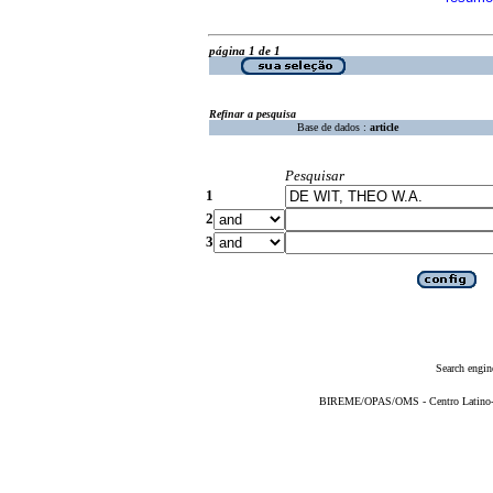
página 1 de 1
Refinar a pesquisa
Base de dados :
article
Pesquisar
1
2
3
Search engin
BIREME/OPAS/OMS - Centro Latino-Am