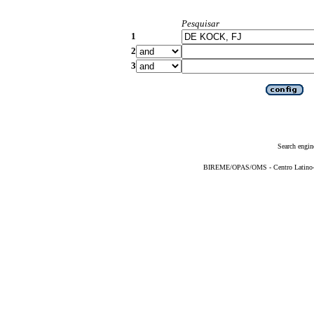
Pesquisar
1
2
3
Search engin
BIREME/OPAS/OMS - Centro Latino-Am