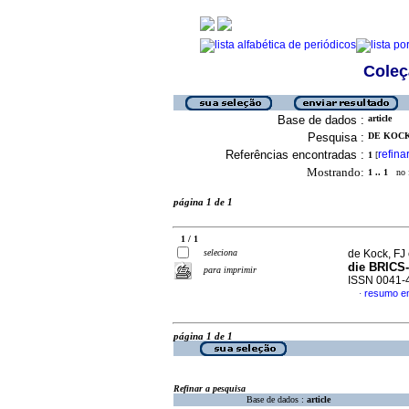
Coleç
Base de dados :
article
Pesquisa :
DE KOCK,
Referências encontradas :
refina
1
[
Mostrando:
1 .. 1
no f
página 1 de 1
1 / 1
seleciona
de Kock, FJ 
die BRICS
para imprimir
ISSN 0041-
resumo 
·
página 1 de 1
Refinar a pesquisa
Base de dados :
article