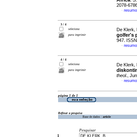
.
S.
2078-678
resumo
·
3 / 4
seleciona
De Klerk,
golfer's
para imprimir
947. ISSN
resumo
·
4 / 4
seleciona
De Klerk,
diskonti
para imprimir
theol.
, Ju
resumo
·
página 1 de 1
Refinar a pesquisa
Base de dados :
article
Pesquisar
1