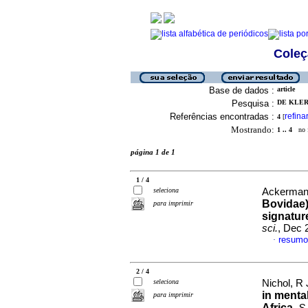
Coleç
Base de dados :
article
Pesquisa :
DE KLERK
Referências encontradas :
refina
4
[
Mostrando:
1 .. 4
no f
página 1 de 1
1 / 4
seleciona
Ackermann
Bovidae)
para imprimir
signatur
sci.
, Dec 
resumo
·
2 / 4
seleciona
Nichol, R 
in mental
para imprimir
Africa