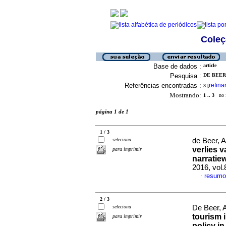
Coleç
Base de dados :
article
Pesquisa :
DE BEER, 
Referências encontradas :
refina
3
[
Mostrando:
1 .. 3
no f
página 1 de 1
1 / 3
seleciona
de Beer, 
verlies 
para imprimir
narratie
2016, vol.
resum
·
2 / 3
seleciona
De Beer, 
tourism 
para imprimir
policy in