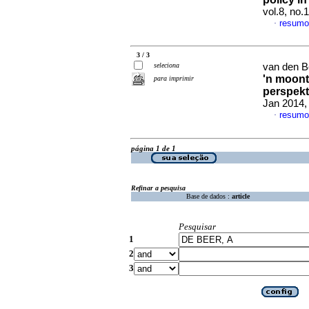
vol.8, no
resumo
·
3 / 3
seleciona
van den B
'n moont
para imprimir
perspekt
Jan 2014,
resumo
·
página 1 de 1
Refinar a pesquisa
Base de dados :
article
Pesquisar
1
2
3